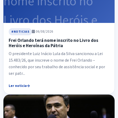
06/08/2026
#NOTICIAS
Frei Orlando terá nome inscrito no Livro dos
Heróis e Heroínas da Pátria
O presidente Luiz Inácio Lula da Silva sancionou a Lei
15.483/26, que inscreve o nome de Frei Orlando –
conhecido por seu trabalho de assistência social e por
ser patr...
Ler noticia