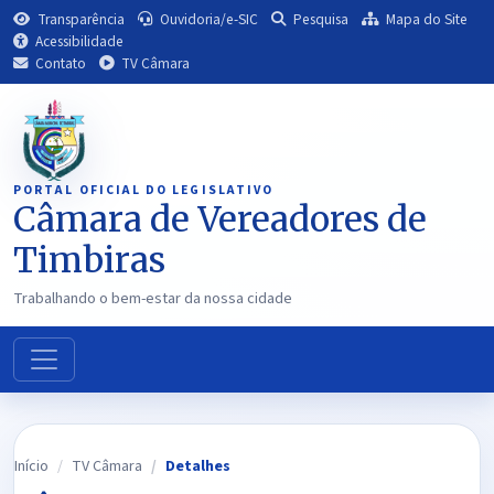
Transparência
Ouvidoria/e-SIC
Pesquisa
Mapa do Site
Acessibilidade
Contato
TV Câmara
PORTAL OFICIAL DO LEGISLATIVO
Câmara de Vereadores de
Timbiras
Trabalhando o bem-estar da nossa cidade
Início
TV Câmara
Detalhes