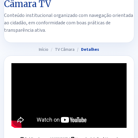
Câmara TV
Conteúdo institucional organizado com navegação orientada
ao cidadão, em conformidade com boas práticas de
transparência ativa.
Início
TV Câmara
Detalhes