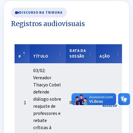
DISCURSO NA TRIBUNA
Registros audiovisuais
DATA DA
#
TÍTULO
SESSÃO
AÇÃO
03/02:
Vereador
Thacyo Cobel
defende
diálogo sobre
1
03/02/2025
Assistir
reajuste de
professores e
rebate
críticas à