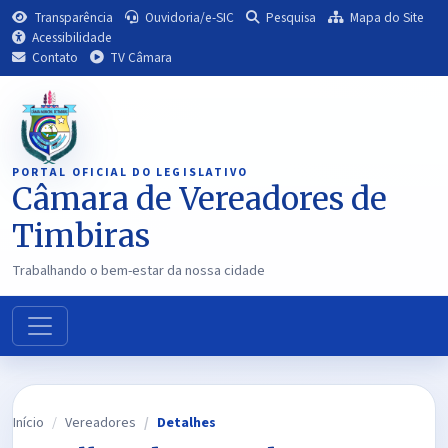
Transparência
Ouvidoria/e-SIC
Pesquisa
Mapa do Site
Acessibilidade
Contato
TV Câmara
PORTAL OFICIAL DO LEGISLATIVO
Câmara de Vereadores de
Timbiras
Trabalhando o bem-estar da nossa cidade
Início
Vereadores
Detalhes