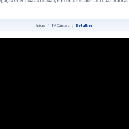
egação orientada ao cidadão, em conformidade com boas práticas
Início
TV Câmara
Detalhes