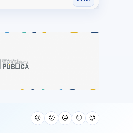
😡
🙁
😐
🙂
😄