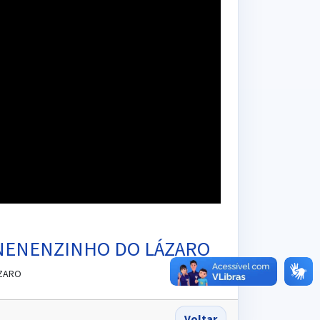
 NENENZINHO DO LÁZARO
ÁZARO
Voltar