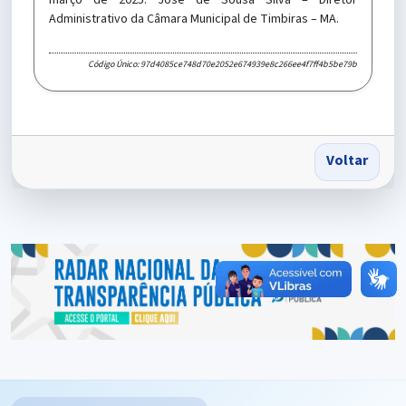
março de 2025. José de Sousa Silva – Diretor
Administrativo da Câmara Municipal de Timbiras – MA.
Código Único: 97d4085ce748d70e2052e674939e8c266ee4f7ff4b5be79b
Voltar