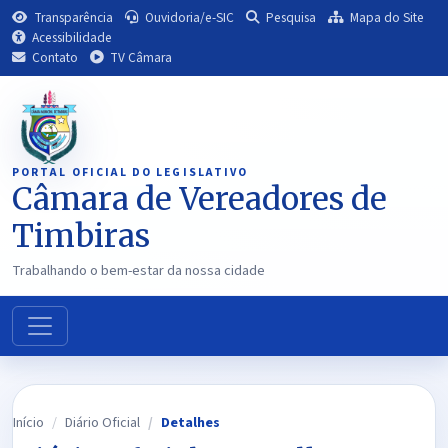
Transparência
Ouvidoria/e-SIC
Pesquisa
Mapa do Site
Acessibilidade
Contato
TV Câmara
PORTAL OFICIAL DO LEGISLATIVO
Câmara de Vereadores de
Timbiras
Trabalhando o bem-estar da nossa cidade
Início
Diário Oficial
Detalhes