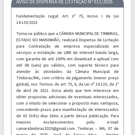
AVISO DE DISPENSA DE LICITAÇÃO Nº 011/2025
Fundamentação Legal: Art. nº 75, Inciso I da Lei
14.133/2021
Torna-se público que a CÂMARA MUNICIPAL DE TIMBIRAS,
ESTADO DO MARANHÃO, realizará Dispensa de Licitação
para Contratação de empresa especializada em
serviços e instalação de LINK de internet banda larga,
com garantia de até 100% em download e upload com
até 06 (seis) ips válidos, com suporte técnico para
atender às atividades da Câmara Municipal de
Timbiras/MA, com critério de julgamento (menor preço
global), nos Termos do art. 75, II, da Lei nº 14.133, de 1º
de abril de 2021. Avisa ainda que tem interesse em
obter propostas adicionais de eventuais interessados,
com o intuito de selecionar a proposta mais vantajosa,
concedendo prazo para manifestação de interessados
de 03 (três) dias úteis a partir dessa publicação. Para
maiores esclarecimentos pelo e-mail:
camaratimbiras2023@gmail.com. Timbiras – MA, 07 de