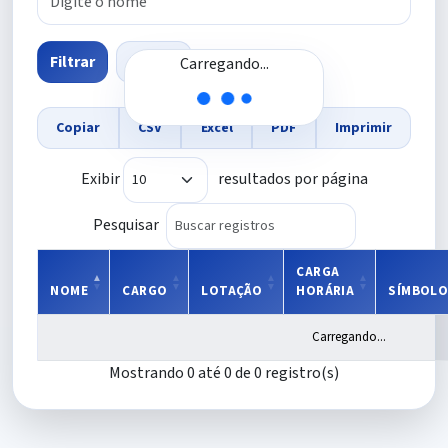
Filtrar
Limpar
Carregando...
Copiar
CSV
Excel
PDF
Imprimir
Exibir
resultados por página
Pesquisar
CARGA
NOME
CARGO
LOTAÇÃO
HORÁRIA
SÍMBOL
Carregando...
Mostrando 0 até 0 de 0 registro(s)