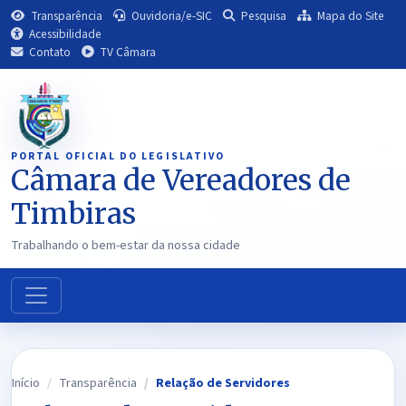
Transparência
Ouvidoria/e-SIC
Pesquisa
Mapa do Site
Acessibilidade
Contato
TV Câmara
PORTAL OFICIAL DO LEGISLATIVO
Câmara de Vereadores de
Timbiras
Trabalhando o bem-estar da nossa cidade
Início
Transparência
Relação de Servidores