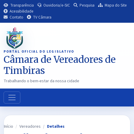
Transparência
Ouvidoria/e-SIC
Pesquisa
Mapa do Site
Acessibilidade
Contato
TV Câmara
PORTAL OFICIAL DO LEGISLATIVO
Câmara de Vereadores de
Timbiras
Trabalhando o bem-estar da nossa cidade
Início
Vereadores
Detalhes