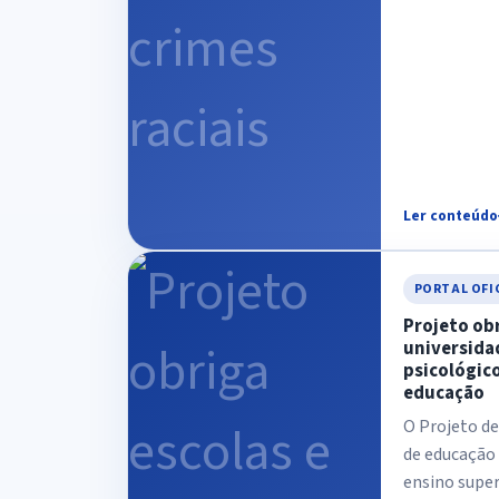
Ler conteúdo
PORTAL OFI
Projeto obr
universida
psicológico
educação
O Projeto de
de educação 
ensino superi