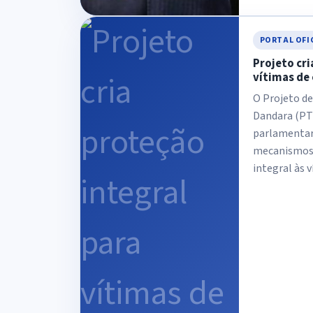
PORTAL OFI
Projeto cri
vítimas de 
O Projeto de
Dandara (PT
parlamentare
mecanismos 
integral às v